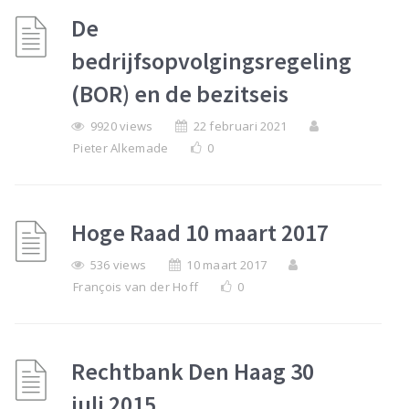
De
bedrijfsopvolgingsregeling
(BOR) en de bezitseis
9920 views
22 februari 2021
Pieter Alkemade
0
Hoge Raad 10 maart 2017
536 views
10 maart 2017
François van der Hoff
0
Rechtbank Den Haag 30
juli 2015