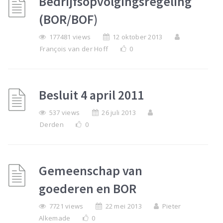
Bedrijfsopvolgingsregeling
(BOR/BOF)
177481 views
12 oktober 2013
François van der Hoff
0
Besluit 4 april 2011
537 views
26 juli 2013
Derden
0
Gemeenschap van
goederen en BOR
7721 views
22 mei 2013
Pieter
Alkemade
0