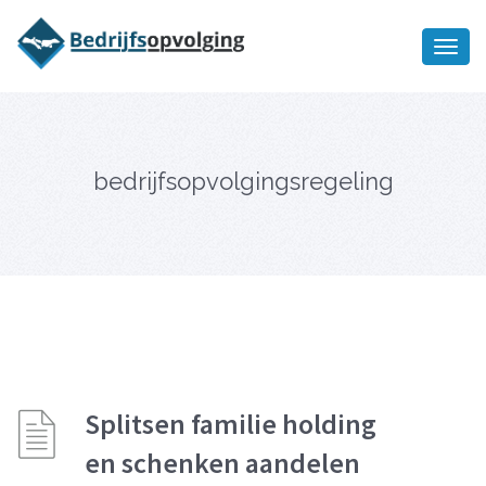
Oriëntatiememo
bedrijfsopvolging voor fiscaal
Ik wil meer informatie
juridisch advies
bedrijfsopvolgingsregeling
Splitsen familie holding
en schenken aandelen