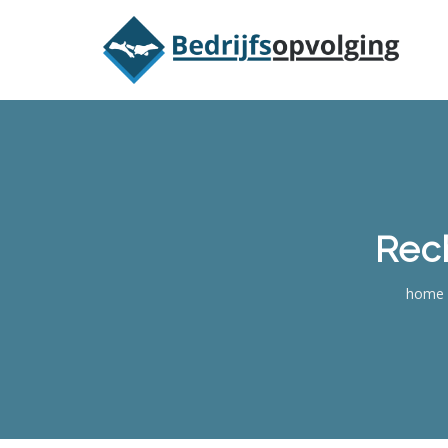
Oriëntatieme
Rec
home