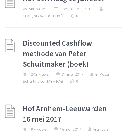
560 views
7 september 2017
François van der Hoff
0
Discounted Cashflow
methode van Peter
Schuitmaker (boek)
1243 views
31 mei 2017
Ir. Peter
Schuitmaker MBA RAB
0
Hof Arnhem-Leeuwarden
16 mei 2017
197 views
16 mei 2017
François