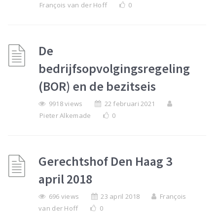
François van der Hoff
0
De
bedrijfsopvolgingsregeling
(BOR) en de bezitseis
9918 views
22 februari 2021
Pieter Alkemade
0
Gerechtshof Den Haag 3
april 2018
696 views
23 april 2018
François
van der Hoff
0