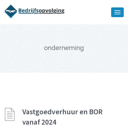
Oriëntatiememo
bedrijfsopvolging voor fiscaal
Ik wil meer informatie
juridisch advies
onderneming
Vastgoedverhuur en BOR
vanaf 2024