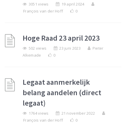
3051 views
19 april 2024
François van der Hoff
0
Hoge Raad 23 april 2023
502 views
23 juni 2023
Pieter
Alkemade
0
Legaat aanmerkelijk
belang aandelen (direct
legaat)
1764 views
21 november 2022
François van der Hoff
0