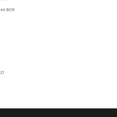
n en BOR
021