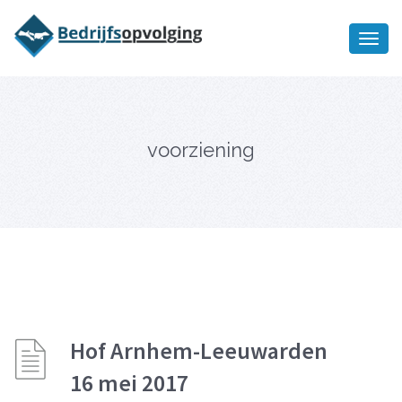
Oriëntatiememo
bedrijfsopvolging voor fiscaal
Ik wil meer informatie
juridisch advies
voorziening
Hof Arnhem-Leeuwarden
16 mei 2017