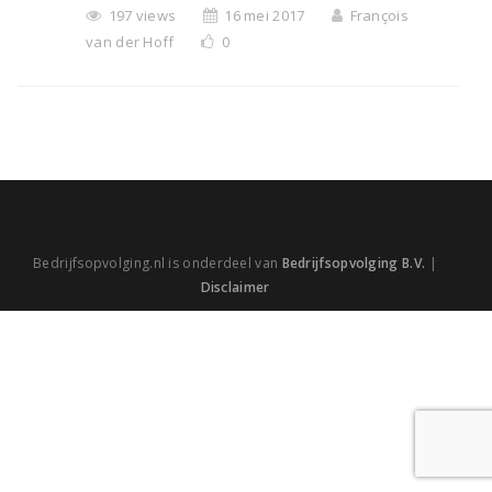
197 views
16 mei 2017
François
van der Hoff
0
Bedrijfsopvolging.nl is onderdeel van
Bedrijfsopvolging B.V.
|
Disclaimer