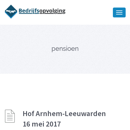
Oriëntatiememo
bedrijfsopvolging voor fiscaal
Ik wil meer informatie
juridisch advies
pensioen
Hof Arnhem-Leeuwarden
16 mei 2017