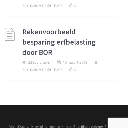
François van der Hoff
0
Rekenvoorbeeld
besparing erfbelasting
door BOR
22855 views
10 maart 2013
François van der Hoff
0
Bedrijfsopvolging.nl is onderdeel van
Bedrijfsopvolging B.V.
|