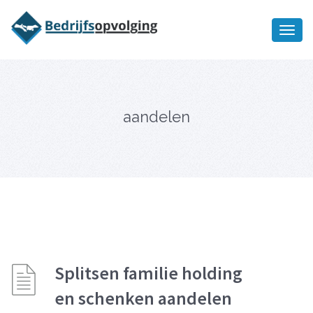
Oriëntatiememo
bedrijfsopvolging voor fiscaal
Ik wil meer informatie
juridisch advies
aandelen
Splitsen familie holding
en schenken aandelen