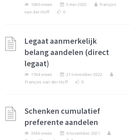
1060 views
5 mei 2025
François
van der Hoff
0
Legaat aanmerkelijk
belang aandelen (direct
legaat)
1764 views
21 november 2022
François van der Hoff
0
Schenken cumulatief
preferente aandelen
3366 views
4 november 2021