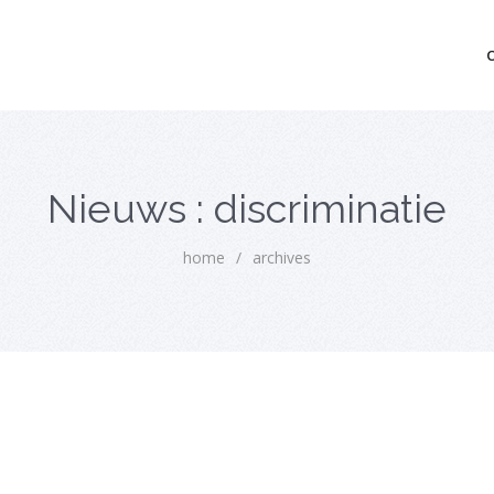
mo bedrijfsopvolging voor fiscaal juridisch advies
Nieuws : discriminatie
home
/
archives