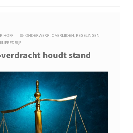
R HOFF
ONDERWERP
,
OVERLIJDEN
,
REGELINGEN
,
ILIEBEDRIJF
soverdracht houdt stand