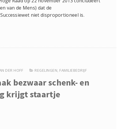
e Hoge Raad op 22 november 2013 concludeert
en van de Mens) dat de
Successiewet niet disproportioneel is.
AN DER HOFF
REGELINGEN
,
FAMILIEBEDRIJF
raak bezwaar schenk- en
g krijgt staartje