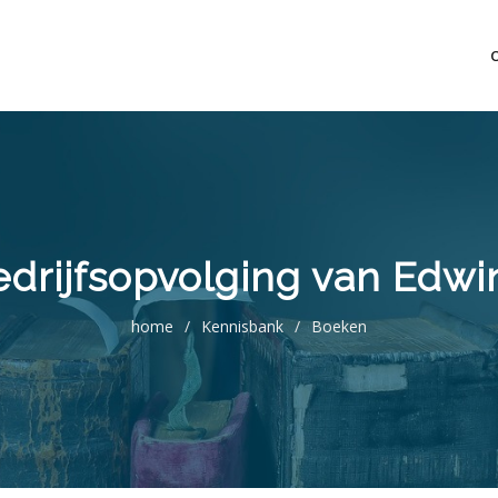
mo bedrijfsopvolging voor fiscaal juridisch advies
ijfsopvolging van Edwin
home
/
Kennisbank
/
Boeken