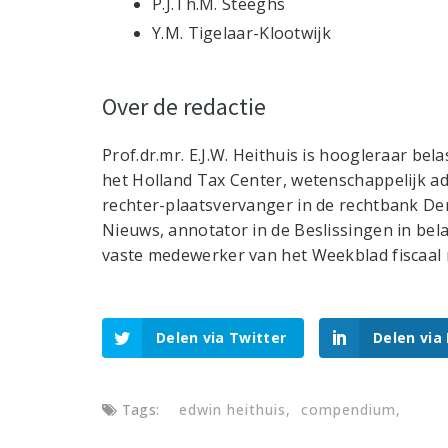
P.J.Th.M. Steeghs
Y.M. Tigelaar-Klootwijk
Over de redactie
Prof.dr.mr. E.J.W. Heithuis is hoogleraar bel
het Holland Tax Center, wetenschappelijk 
rechter-plaatsvervanger in de rechtbank Den
Nieuws, annotator in de Beslissingen in be
vaste medewerker van het Weekblad fiscaal 
Delen via Twitter
Delen via
Tags:
edwin heithuis
compendium