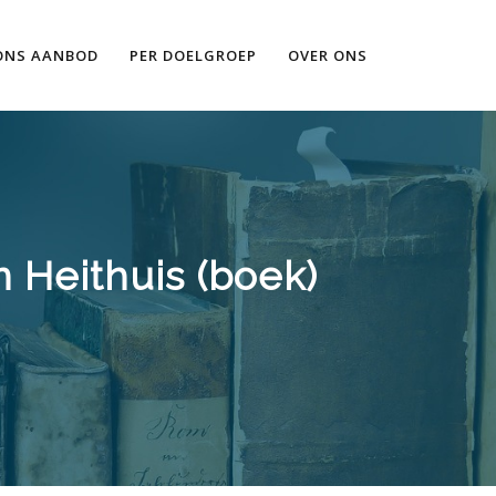
Ik wil meer informatie
ONS AANBOD
PER DOELGROEP
OVER ONS
 Heithuis (boek)