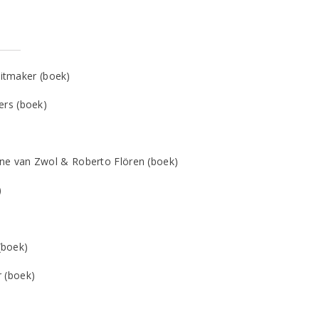
itmaker (boek)
ers (boek)
ine van Zwol & Roberto Flören (boek)
)
(boek)
 (boek)