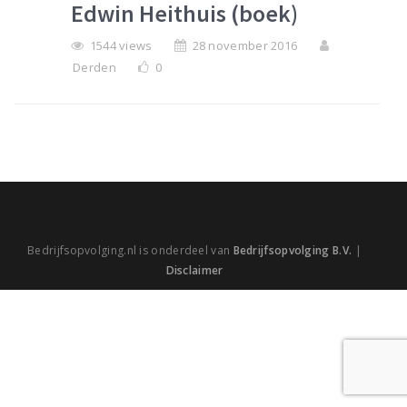
Edwin Heithuis (boek)
1544 views
28 november 2016
Derden
0
Bedrijfsopvolging.nl is onderdeel van
Bedrijfsopvolging B.V.
|
Disclaimer