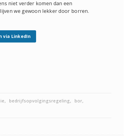
ziens niet verder komen dan een
 blijven we gewoon lekker door borren.
n via LinkedIn
lie
bedrijfsopvolgingsregeling
bor