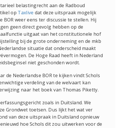
otarieel belastingrecht aan de Radboud
rtikel op
Taxlive
dat deze uitspraak mogelijk
 BOR weer eens ter discussie te stellen. Hij
ingen geen direct gevolg hebben op de
alfunctie uitgaat van het constitutionele hof
rijstelling bij de grote onderneming en de mkb
Nederlandse situatie dat onderscheid maakt
évermogen. De Hoge Raad heeft in Nederland
heidsbeginsel niet geschonden wordt.
r de Nederlandse BOR te kijken vindt Schols
venwichtige verdeling van de welvaart kan
erwijzing naar het boek van Thomas Piketty.
rfassungsgericht zoals in Duitsland. We
e Grondwet toetsen. Dus lijkt het wat ver
nd van deze uitspraak in Duitsland opnieuw
l benieuwd hoe Schols dit zou uitwerken voor de