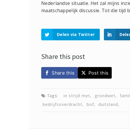
Nederlandse situatie. Het zal mijns in
maatschappelijk discussie. Tot die tijd
Delen via Twitter
Dele
Share this post
Share this
Post this
Tags:
in strijd met
grondwet
fami
bedrijfsoverdracht
bof
duitsland