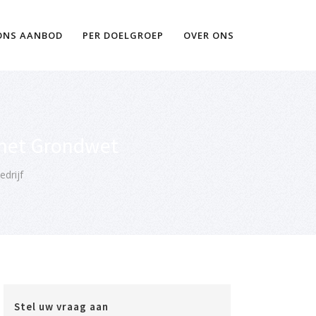
Ik wil meer informatie
ONS AANBOD
PER DOELGROEP
OVER ONS
d met Grondwet
edrijf
Stel uw vraag aan