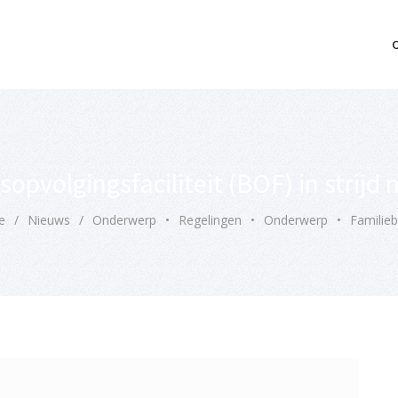
mo bedrijfsopvolging voor fiscaal juridisch advies
fsopvolgingsfaciliteit (BOF) in strij
e
/
Nieuws
/
Onderwerp
•
Regelingen
•
Onderwerp
•
Familieb