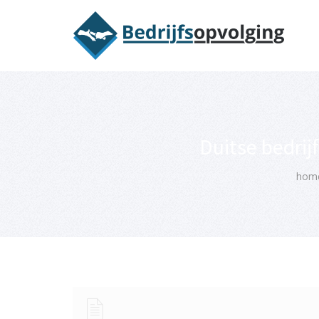
Oriëntatieme
Duitse bedrij
hom