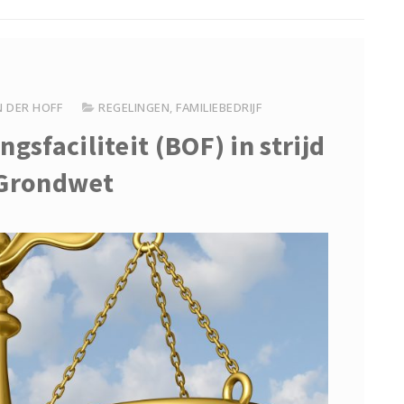
N DER HOFF
REGELINGEN
,
FAMILIEBEDRIJF
gsfaciliteit (BOF) in strijd
Grondwet