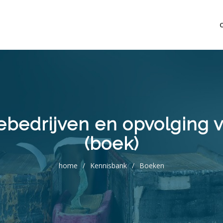
mo bedrijfsopvolging voor fiscaal juridisch advies
ebedrijven en opvolging 
(boek)
home
/
Kennisbank
/
Boeken