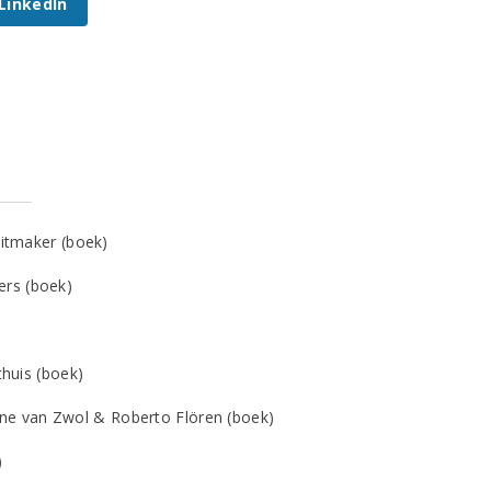
 LinkedIn
itmaker (boek)
ers (boek)
huis (boek)
ine van Zwol & Roberto Flören (boek)
)