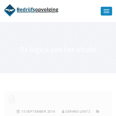
Oriëntatiememo
bedrijfsopvolging voor fiscaal
Ik wil meer informatie
juridisch advies
De logica van het uitstel
15 SEPTEMBER 2014
GÉRARD LENTZ