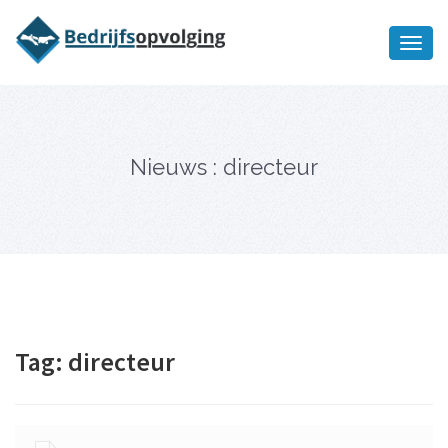
Oriëntatiememo
bedrijfsopvolging voor fiscaal
Ik wil meer informatie
juridisch advies
Nieuws : directeur
Tag:
directeur