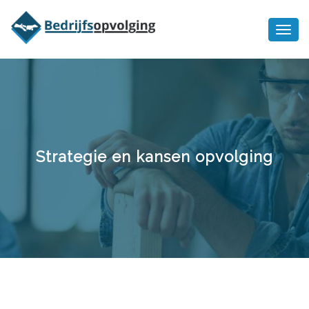
Oriëntatiememo
bedrijfsopvolging voor fiscaal
Ik wil meer informatie
juridisch advies
Strategie en kansen opvolging