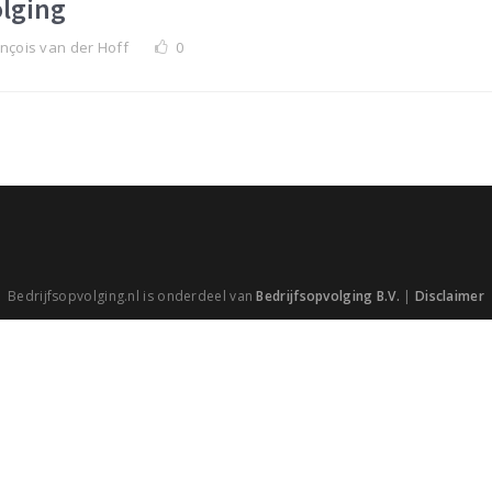
olging
nçois van der Hoff
0
Bedrijfsopvolging.nl is onderdeel van
Bedrijfsopvolging B.V.
|
Disclaimer