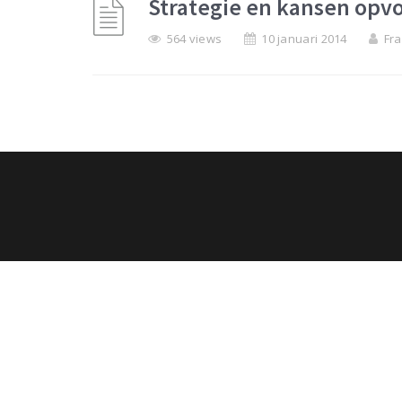
Strategie en kansen opv
564 views
10 januari 2014
Fra