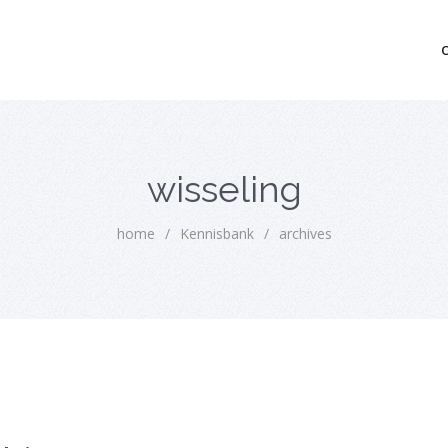
mo bedrijfsopvolging voor fiscaal juridisch advies
wisseling
home
/
Kennisbank
/
archives