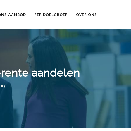
Ik wil meer informatie
ONS AANBOD
PER DOELGROEP
OVER ONS
erente aandelen
ur)