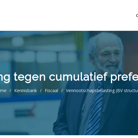
mo bedrijfsopvolging voor fiscaal juridisch advies
ing tegen cumulatief pref
ome
/
Kennisbank
/
Fiscaal
/
Vennootschapsbelasting (BV structu