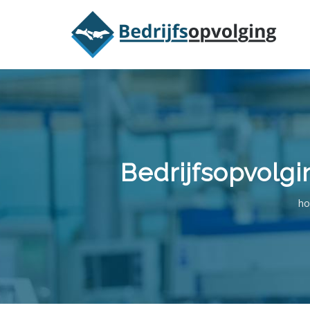
Oriëntatieme
Bedrijfsopvolg
h