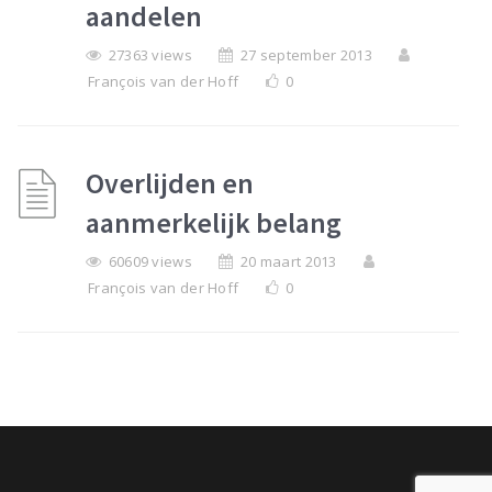
aandelen
27363 views
27 september 2013
François van der Hoff
0
Overlijden en
aanmerkelijk belang
60609 views
20 maart 2013
François van der Hoff
0