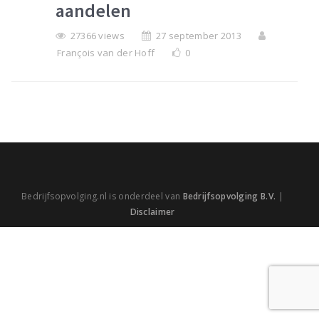
aandelen
27366 views
27 september 2013
François van der Hoff
0
Bedrijfsopvolging.nl is onderdeel van
Bedrijfsopvolging B.V.
|
Disclaimer