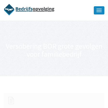
Oriëntatiememo
bedrijfsopvolging voor fiscaal
Ik wil meer informatie
juridisch advies
Versobering BOR grote gevolgen
voor familiebedrijf