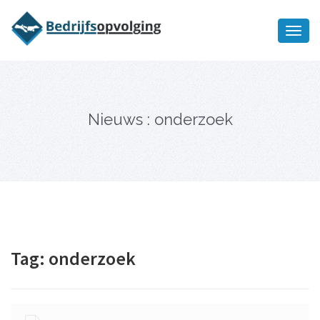
Oriëntatiememo
bedrijfsopvolging voor fiscaal
Ik wil meer informatie
juridisch advies
Nieuws : onderzoek
Tag:
onderzoek