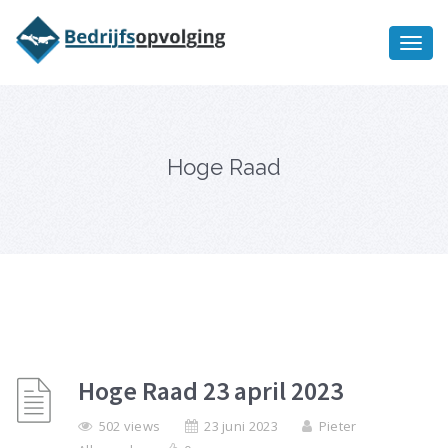
Oriëntatiememo
bedrijfsopvolging voor fiscaal
Ik wil meer informatie
juridisch advies
Hoge Raad
Hoge Raad 23 april 2023
502 views
23 juni 2023
Pieter