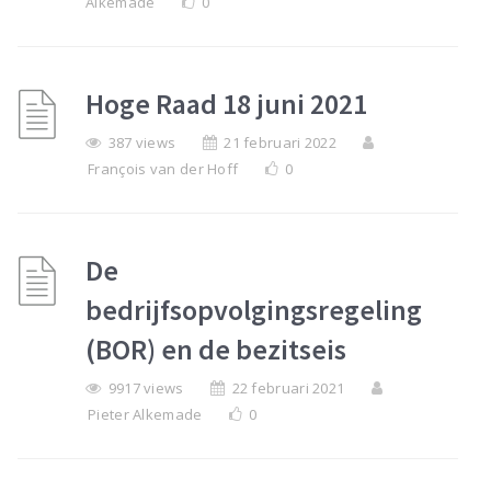
Alkemade
0
Hoge Raad 18 juni 2021
387 views
21 februari 2022
François van der Hoff
0
De
bedrijfsopvolgingsregeling
(BOR) en de bezitseis
9917 views
22 februari 2021
Pieter Alkemade
0