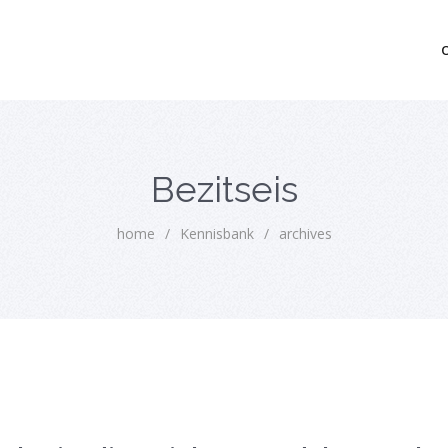
mo bedrijfsopvolging voor fiscaal juridisch advies
Bezitseis
home
/
Kennisbank
/
archives