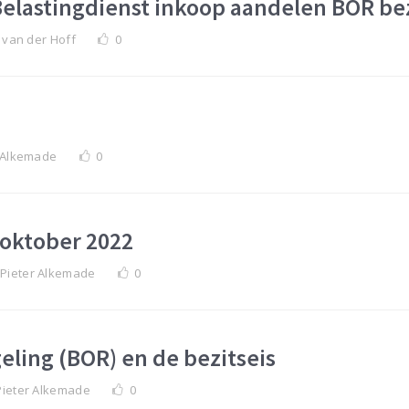
elastingdienst inkoop aandelen BOR bez
 van der Hoff
0
 Alkemade
0
 oktober 2022
Pieter Alkemade
0
eling (BOR) en de bezitseis
Pieter Alkemade
0