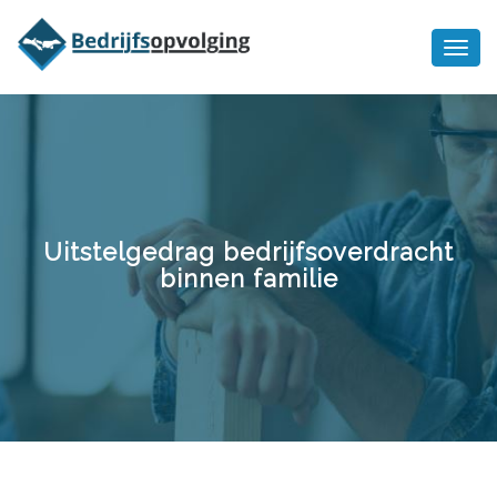
Oriëntatiememo
bedrijfsopvolging voor fiscaal
Ik wil meer informatie
juridisch advies
Uitstelgedrag bedrijfsoverdracht
binnen familie