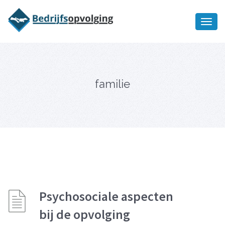
Oriëntatiememo
bedrijfsopvolging voor fiscaal
Ik wil meer informatie
juridisch advies
familie
Psychosociale aspecten
bij de opvolging