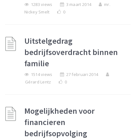
1283 views
3 maart 2014
mr.
Nickey Smelt
0
Uitstelgedrag
bedrijfsoverdracht binnen
familie
1514 views
27 februari 2014
Gérard Lentz
0
Mogelijkheden voor
financieren
bedrijfsopvolging