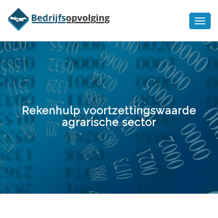
Oriëntatiememo
bedrijfsopvolging voor fiscaal
Ik wil meer informatie
juridisch advies
Rekenhulp voortzettingswaarde
agrarische sector