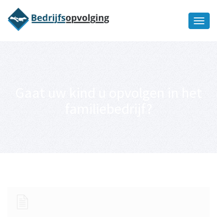
Oriëntatiememo
bedrijfsopvolging voor fiscaal
Ik wil meer informatie
juridisch advies
Gaat uw kind u opvolgen in het
familiebedrijf?