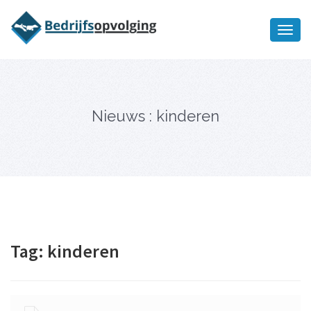
Oriëntatiememo
bedrijfsopvolging voor fiscaal
Ik wil meer informatie
juridisch advies
Nieuws : kinderen
Tag:
kinderen