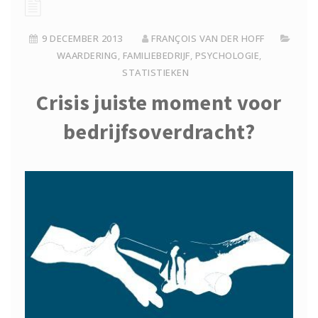
9 DECEMBER 2013
FRANÇOIS VAN DER HOFF
WAARDERING
,
FAMILIEBEDRIJF
,
PSYCHOLOGIE
,
STATISTIEKEN
Crisis juiste moment voor
bedrijfsoverdracht?