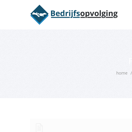
Oriëntatieme
F
home
/