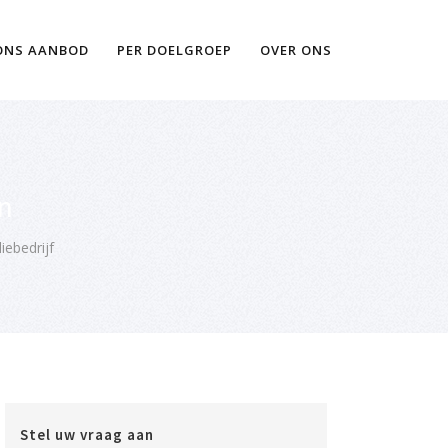
Ik wil meer informatie
ONS AANBOD
PER DOELGROEP
OVER ONS
en
iebedrijf
Stel uw vraag aan