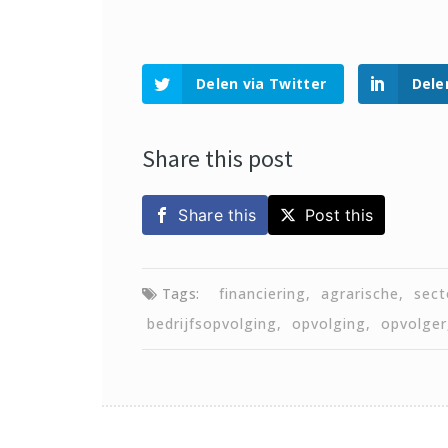
Delen via Twitter
Dele
Share this post
Share this
Post this
Tags:
financiering
agrarische
sect
bedrijfsopvolging
opvolging
opvolger