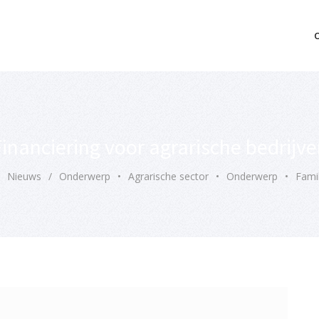
mo bedrijfsopvolging voor fiscaal juridisch advies
inanciering voor agrarische bedrijv
Nieuws
/
Onderwerp
•
Agrarische sector
•
Onderwerp
•
Famil