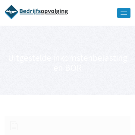
Oriëntatiememo
bedrijfsopvolging voor fiscaal
Ik wil meer informatie
juridisch advies
Uitgestelde inkomstenbelasting
en BOR