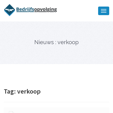
Oriëntatiememo
bedrijfsopvolging voor fiscaal
Ik wil meer informatie
juridisch advies
Nieuws : verkoop
Tag:
verkoop