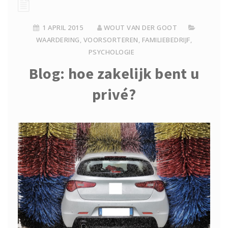
1 APRIL 2015
WOUT VAN DER GOOT
WAARDERING
,
VOORSORTEREN
,
FAMILIEBEDRIJF
,
PSYCHOLOGIE
Blog: hoe zakelijk bent u
privé?