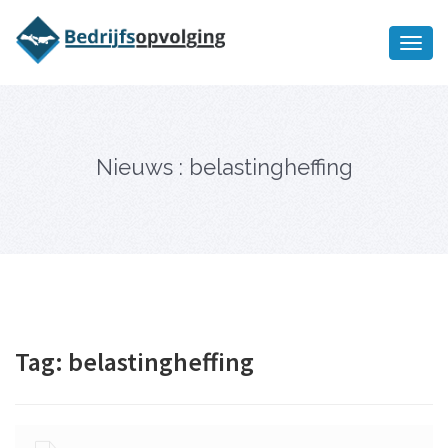
Oriëntatiememo
bedrijfsopvolging voor fiscaal
Ik wil meer informatie
juridisch advies
Nieuws : belastingheffing
Tag:
belastingheffing