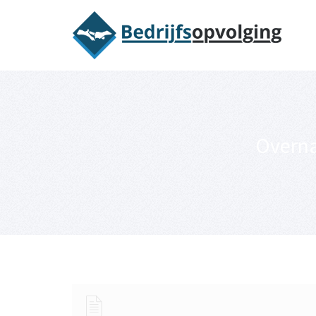
Oriëntatieme
Overna