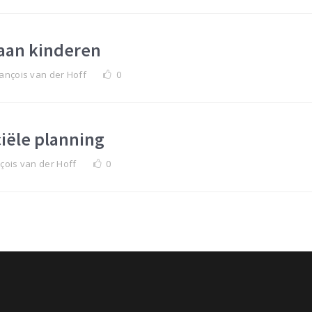
aan kinderen
ançois van der Hoff
0
iële planning
çois van der Hoff
0