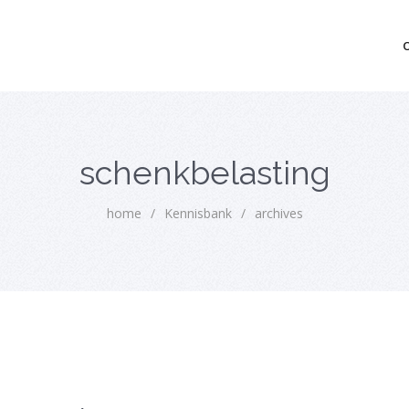
mo bedrijfsopvolging voor fiscaal juridisch advies
schenkbelasting
home
/
Kennisbank
/
archives