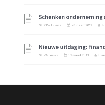
Schenken onderneming 
23621 views
20 maart 2013
Fr
Nieuwe uitdaging: financ
792 views
13 maart 2013
Fran