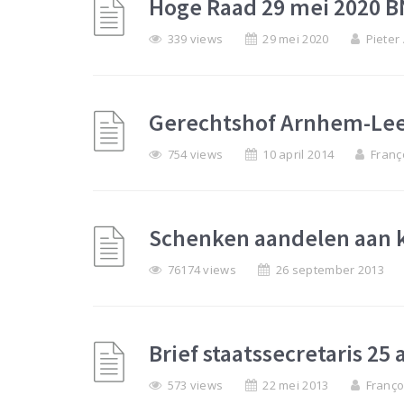
Hoge Raad 29 mei 2020 B
339 views
29 mei 2020
Pieter
Gerechtshof Arnhem-Lee
754 views
10 april 2014
Franç
Schenken aandelen aan 
76174 views
26 september 2013
Brief staatssecretaris 2
573 views
22 mei 2013
Franço