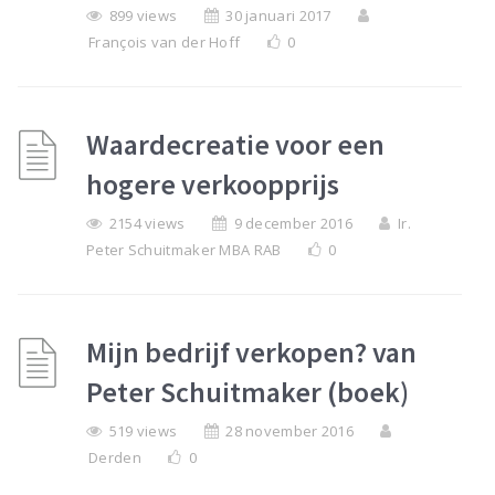
899 views
30 januari 2017
François van der Hoff
0
Waardecreatie voor een
hogere verkoopprijs
2154 views
9 december 2016
Ir.
Peter Schuitmaker MBA RAB
0
Mijn bedrijf verkopen? van
Peter Schuitmaker (boek)
519 views
28 november 2016
Derden
0