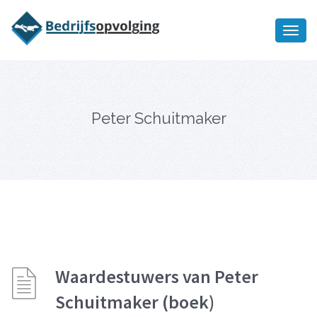
Oriëntatiememo
bedrijfsopvolging voor fiscaal
Ik wil meer informatie
juridisch advies
Peter Schuitmaker
Waardestuwers van Peter
Schuitmaker (boek)