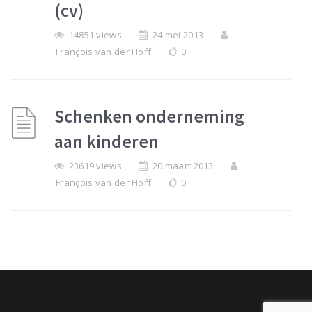
(cv)
14851 views
24 mei 2013
François van der Hoff
0
Schenken onderneming
aan kinderen
23619 views
20 maart 2013
François van der Hoff
0