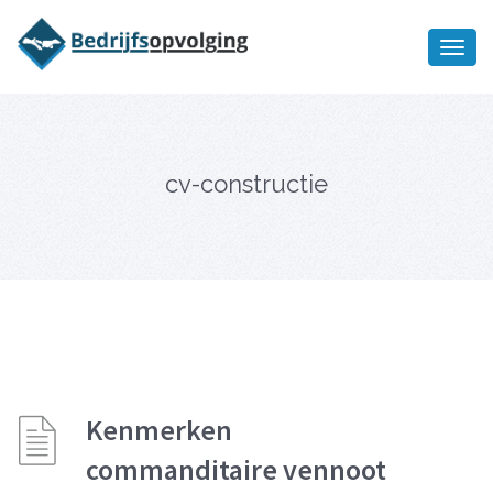
Oriëntatiememo
bedrijfsopvolging voor fiscaal
Ik wil meer informatie
juridisch advies
cv-constructie
Kenmerken
commanditaire vennoot