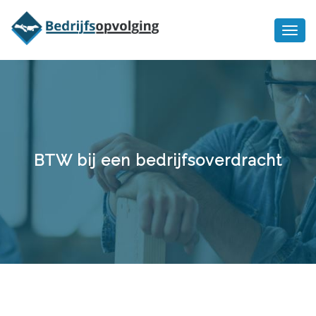
Oriëntatiememo
bedrijfsopvolging voor fiscaal
Ik wil meer informatie
juridisch advies
BTW bij een bedrijfsoverdracht