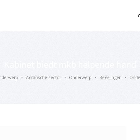
mo bedrijfsopvolging voor fiscaal juridisch advies
Kabinet biedt mkb helpende hand
nderwerp
•
Agrarische sector
•
Onderwerp
•
Regelingen
•
Onde