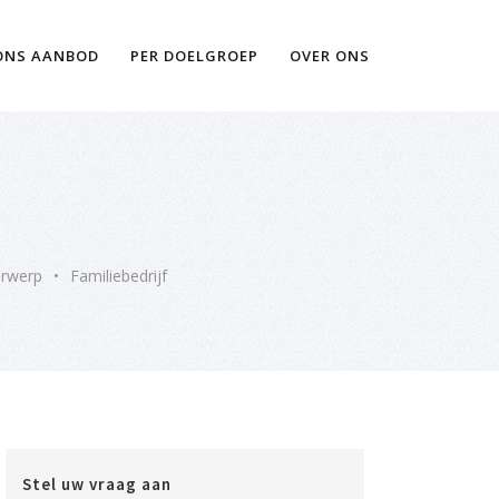
Ik wil meer informatie
ONS AANBOD
PER DOELGROEP
OVER ONS
rwerp
•
Familiebedrijf
Stel uw vraag aan