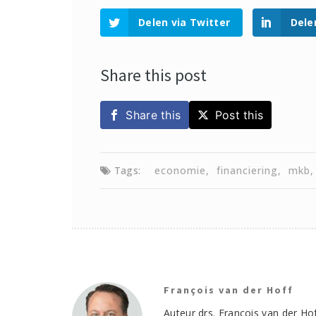
Delen via Twitter
Dele
Share this post
Share this
Post this
Tags:
economie
financiering
mkb
François van der Hoff
Auteur drs. François van der Hoff