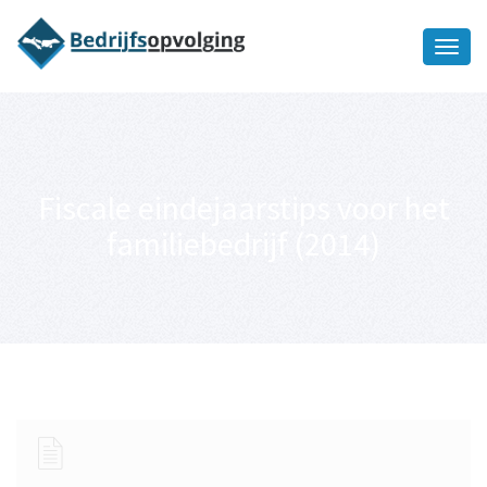
Oriëntatiememo
bedrijfsopvolging voor fiscaal
Ik wil meer informatie
juridisch advies
Fiscale eindejaarstips voor het
familiebedrijf (2014)