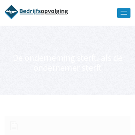
Oriëntatiememo
bedrijfsopvolging voor fiscaal
Ik wil meer informatie
juridisch advies
De onderneming sterft, als de
ondernemer sterft