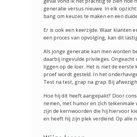
geval vond ik het prachtig te zien hoe 
generatie versus nieuwe. In elk opzich
bang om keuzes te maken en een duidelij
Er is ook een keerzijde. Waar klanten 
een proces van opvolging, kan dit lasti
Als jonge generatie kan men worden be
daarbij ingevulde privileges. Ongeacht 
liggen op de loer. Het is niet de eerst
proef wordt gesteld. In het onderhavi
Test na test, grap na grap. Bij afwezigh
Hoe hij dit heeft aangepakt? Door conse
nemen, met humor en zich telkenmale w
zijn de kernwoorden die hij hiervoor k
en heeft hij zijn plek verdiend. Op alle 