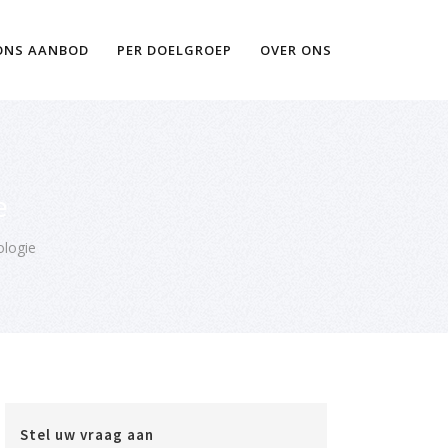
Ik wil meer informatie
ONS AANBOD
PER DOELGROEP
OVER ONS
e
ologie
Stel uw vraag aan