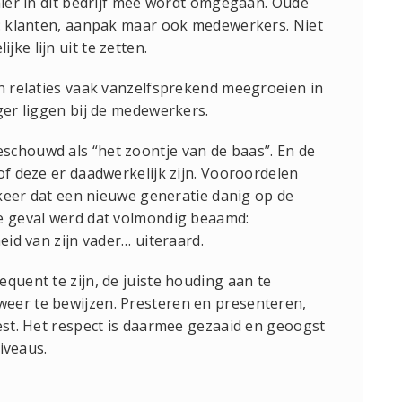
hier in dit bedrijf mee wordt omgegaan. Oude
t: klanten, aanpak maar ook medewerkers. Niet
ke lijn uit te zetten.
en relaties vaak vanzelfsprekend meegroeien in
ger liggen bij de medewerkers.
schouwd als “het zoontje van de baas”. En de
of deze er daadwerkelijk zijn. Vooroordelen
e keer dat een nieuwe generatie danig op de
ge geval werd dat volmondig beaamd:
eid van zijn vader… uiteraard.
quent te zijn, de juiste houding aan te
eer te bewijzen. Presteren en presenteren,
iest. Het respect is daarmee gezaaid en geoogst
niveaus.