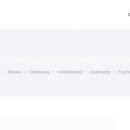
mo bedrijfsopvolging voor fiscaal juridisch advies
De beleving bij de volgende generati
e
/
Nieuws
/
Onderwerp
•
Familiebedrijf
•
Onderwerp
•
Psych