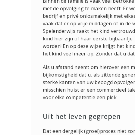
Binnen de familie is vaak veel betrokke
met de opvolging te maken heeft. Er w
bedrijf en privé onlosmakelijk met elk
vaak dat er op vrije middagen of in de
Spelenderwijs raakt het kind vertrouwd m
kind hier zijn of haar eerste bijbaantj
worden! En op deze wijze krijgt het kin
het kind veel meer op. Zonder dat u dat
Als u afstand neemt om hierover een m
bijkomstigheid dat u, als zittende gener
sterke kanten van uw beoogd opvolger. 
misschien huist er een commercieel talen
voor elke competentie een plek.
Uit het leven gegrepen
Dat een dergelijk (groei)proces niet zon