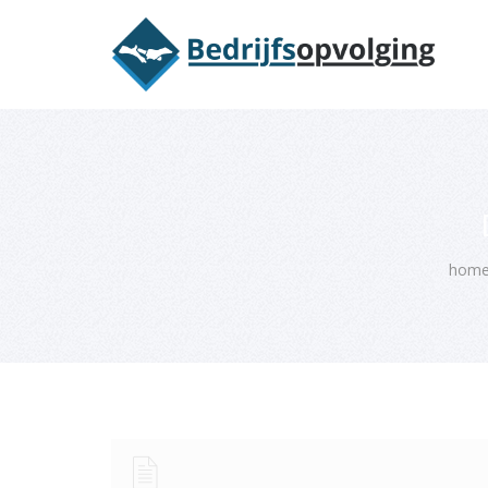
Oriëntatieme
hom