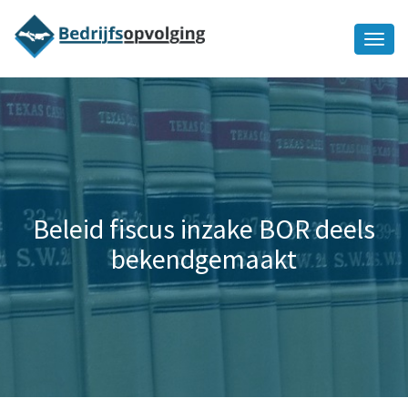
Oriëntatiememo
bedrijfsopvolging voor fiscaal
Ik wil meer informatie
juridisch advies
Beleid fiscus inzake BOR deels
bekendgemaakt