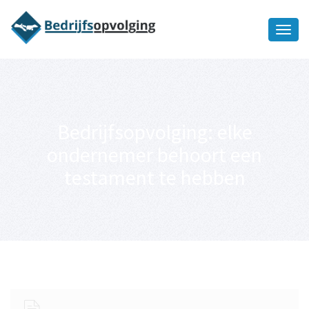
Oriëntatiememo
bedrijfsopvolging voor fiscaal
Ik wil meer informatie
juridisch advies
Bedrijfsopvolging: elke
ondernemer behoort een
testament te hebben