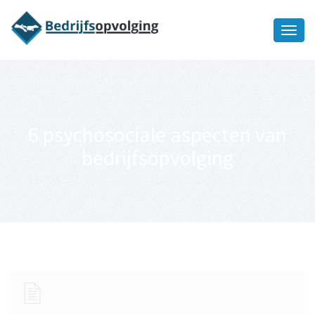
Oriëntatiememo
bedrijfsopvolging voor fiscaal
Ik wil meer informatie
juridisch advies
6 psychosociale aspecten van
bedrijfsopvolging