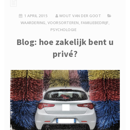
1 APRIL 2015
WOUT VAN DER GOOT
WAARDERING
,
VOORSORTEREN
,
FAMILIEBEDRIJF
,
PSYCHOLOGIE
Blog: hoe zakelijk bent u
privé?