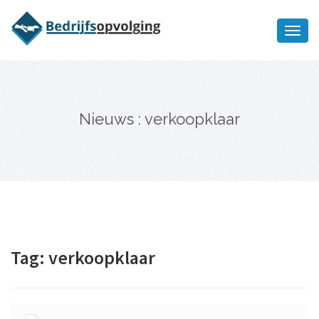
Oriëntatiememo
bedrijfsopvolging voor fiscaal
Ik wil meer informatie
juridisch advies
Nieuws : verkoopklaar
Tag:
verkoopklaar