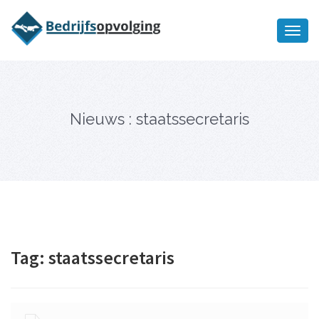
Oriëntatiememo
bedrijfsopvolging voor fiscaal
Ik wil meer informatie
juridisch advies
Nieuws : staatssecretaris
Tag:
staatssecretaris