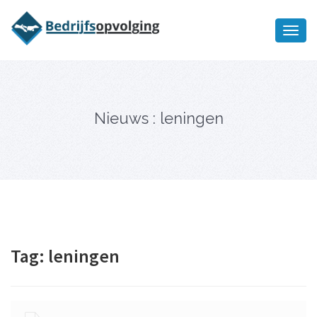
Oriëntatiememo
bedrijfsopvolging voor fiscaal
Ik wil meer informatie
juridisch advies
Nieuws : leningen
Tag:
leningen