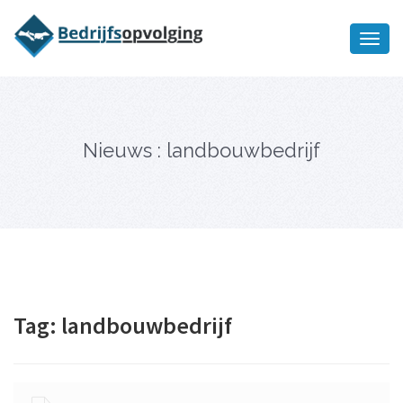
Oriëntatiememo
bedrijfsopvolging voor fiscaal
Ik wil meer informatie
juridisch advies
Nieuws : landbouwbedrijf
Tag:
landbouwbedrijf