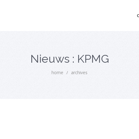
mo bedrijfsopvolging voor fiscaal juridisch advies
Nieuws : KPMG
home
/
archives