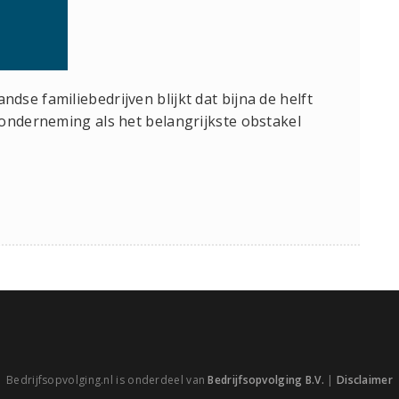
se familiebedrijven blijkt dat bijna de helft
onderneming als het belangrijkste obstakel
Bedrijfsopvolging.nl is onderdeel van
Bedrijfsopvolging B.V.
|
Disclaimer